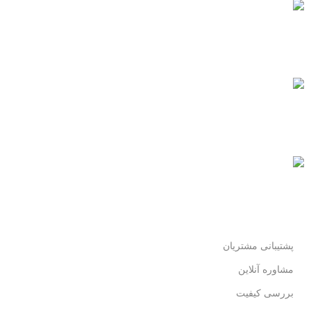
پشتیبانی 24/7
همیشه هستیم.
پرداخت سریع
پرداخت شتابی.
محصول اورجینال
لذت خریدی مطمئن.
پشتیبانی مشتریان
مشاوره آنلاین
بررسی کیفیت