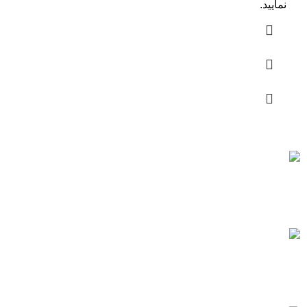
نمایید.
ارسال رایگان
سریع بدستتان میرسد.
خرید مطمئن
با اطمینان خرید کنید.