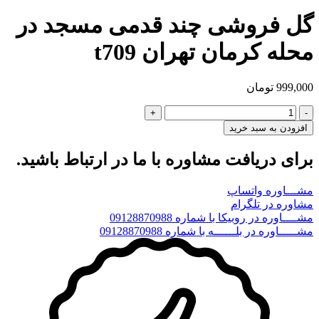
گل فروشی چند قدمی مسجد در
محله کرمان تهران t709
999,000
تومان
گل
فروشی
افزودن به سبد خرید
چند
قدمی
برای دریافت مشاوره با ما در ارتباط باشید.
مسجد
در
مشـــاوره واتساپ
محله
مشاوره در تلگرام
کرمان
مشــــاوره در روبیکا با شماره 09128870988
تهران
مشـــــاوره در بلــــــه با شماره 09128870988
t709
عدد