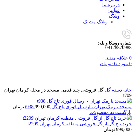
درباره ما
قوانین
وبلاگ
وبلاگ مشبک
شماره روبیکا و بله:
09128870988
0
علاقه مندی
0
مورد
/
0
تومان
برای بزرگنمایی کلیک کنید
خانه
دسته گل
گل فروشی چند قدمی مسجد در محله کرمان تهران
t709
مسجد نارمک تهران - ارسال فوری تاج گل t938
999,000
تومان
بازگشت به محصولات
خرید تاج گل از گل فروشی منطقه کرمان تهران t2209
999,000
تومان