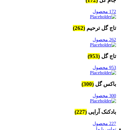
جام گل
(172)
172 محصول
تاج گل ترحیم
(262)
262 محصول
تاج گل
(953)
953 محصول
باکس گل
(300)
300 محصول
بادکنک آرایی
(227)
227 محصول
تماس با ما