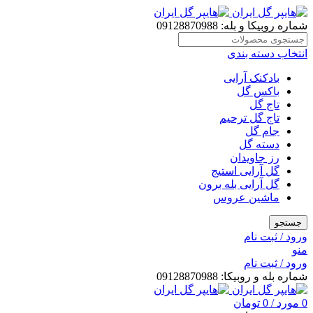
شماره روبیکا و بله: 09128870988
انتخاب دسته بندی
بادکنک آرایی
باکس گل
تاج گل
تاج گل ترحیم
جام گل
دسته گل
رز جاویدان
گل آرایی استیج
گل آرایی بله برون
ماشین عروس
جستجو
ورود / ثبت نام
منو
ورود / ثبت نام
شماره بله و روبیکا: 09128870988
0
مورد
/
0
تومان