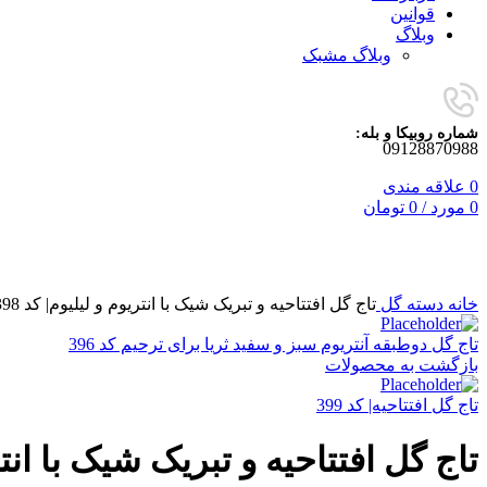
قوانین
وبلاگ
وبلاگ مشبک
شماره روبیکا و بله:
09128870988
0
علاقه مندی
0
مورد
/
0
تومان
برای بزرگنمایی کلیک کنید
خانه
دسته گل
تاج گل افتتاحیه و تبریک شیک با انتریوم و لیلیوم| کد 398
تاج گل دوطبقه آنتریوم سبز و سفید ثریا برای ترحیم کد 396
بازگشت به محصولات
تاج گل افتتاحیه| کد 399
تاج گل افتتاحیه و تبریک شیک با انتریو