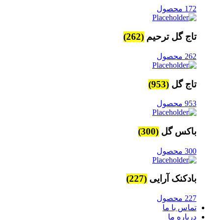
172 محصول
تاج گل ترحیم
(262)
262 محصول
تاج گل
(953)
953 محصول
باکس گل
(300)
300 محصول
بادکنک آرایی
(227)
227 محصول
تماس با ما
درباره ما