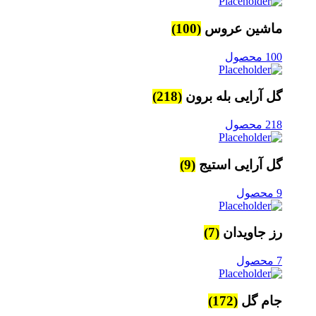
ماشین عروس
(100)
100 محصول
گل آرایی بله برون
(218)
218 محصول
گل آرایی استیج
(9)
9 محصول
رز جاویدان
(7)
7 محصول
جام گل
(172)