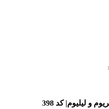
م و لیلیوم| کد 398