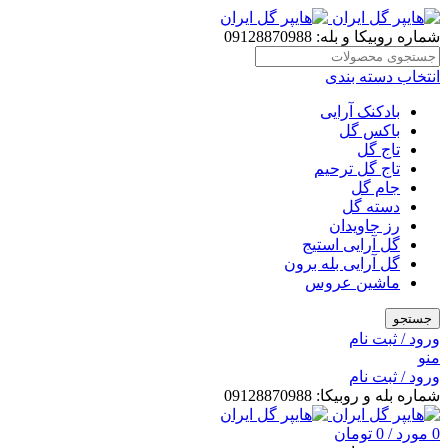
شماره روبیکا و بله: 09128870988
انتخاب دسته بندی
بادکنک آرایی
باکس گل
تاج گل
تاج گل ترحیم
جام گل
دسته گل
رز جاویدان
گل آرایی استیج
گل آرایی بله برون
ماشین عروس
جستجو
ورود / ثبت نام
منو
ورود / ثبت نام
شماره بله و روبیکا: 09128870988
0
مورد
/
0
تومان