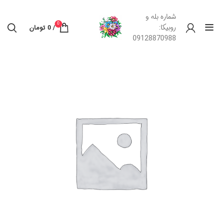
شماره بله و
0
روبیکا:
/
0
تومان
09128870988