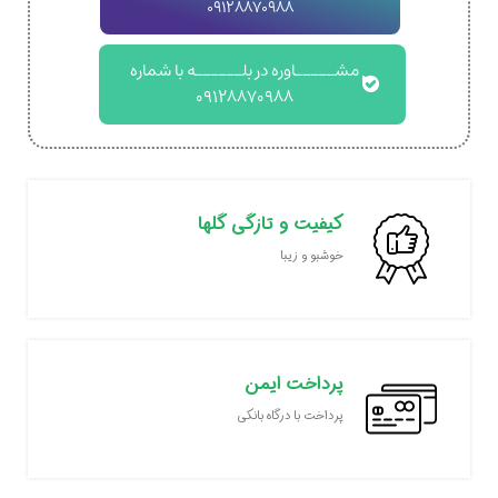
09128870988
مشـــــاوره در بلــــــه با شماره
09128870988
کیفیت و تازگی گلها
خوشبو و زیبا
پرداخت ایمن
پرداخت با درگاه بانکی